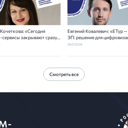
 Кочеткова: «Сегодня
Евгений Ковалевич: «ЕТур 
л-сервисы закрывают сразу
ЭП: решение для цифровиза
лько задач отельеров»
туристической отрасли»
6
28.07.2026
Смотреть все
M-