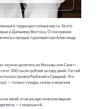
ленные и труднодоступные места. За это
ярью и Дальнему Востоку. О покорении
кетинга и продаж туроператора Александр
а»: можно долететь из Москвы или Санкт-
ся от 300 тысяч рублей за пару дней. Гостей
зи полуостровов Рыбачий и Средний. Это
руг — только тундра, скалы и морские
ких ежей, а также арктические версии
 десерты — с морошкой.