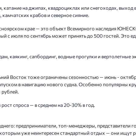
 катание на джипах, квадроциклах или снегоходах, выход 
, камчатских крабов и северное сияние.
асноярском крае — это объект Всемирного наследия ЮНЕСК
ый с июля по сентябрь может принять до 500 гостей. Это 
дам, каякинг, сапбординг, водные прогулки и вертолетные 
ьний Восток тоже ограничены сезонностью — июнь - октябр
запуском в навигацию нового судна. Особенно популярны кру
 рублей.
рост спроса — в среднем на 20-30% в год.
еднего: предприниматели, топ-менеджеры, представители го
которым уже неинтересен стандартный отдых — они ищут ре