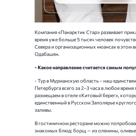
Компания «Панарктик Стар» развивает прикл
время уже больше 5 тысяч человек почувств
Севера и организационных нюансах в этом 
Одабашян.
- Какое направление считается самым поп
- Тур в Мурманскую область – наш единстве
Петербурга всего за 2–3 часа в любое время
размещаем в отеле «Китовый берег», которы
единственный в Русском Заполярье круглого
заливы.
В гостиничном ресторане можно попробоват
знакомых блюд: борщ — из оленины, оливье 