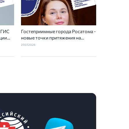
— ГИС
Гостеприимные города Росатома -
ции
новые точки притяжения на
туристической карте России
27.07.2026