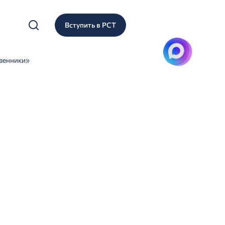
Вступить в РСТ
венники»