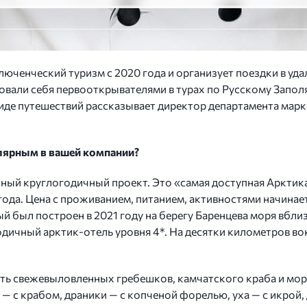
юченческий туризм с 2020 года и организует поездки в уда
овали себя первооткрывателями в турах по Русскому Запол
виде путешествий рассказывает директор департамента мар
улярным в вашей компании?
нный круглогодичный проект. Это «самая доступная Арктик
 года. Цена с проживанием, питанием, активностями начинает
й был построен в 2021 году на берегу Баренцева моря вбли
дичный арктик-отель уровня 4*. На десятки километров вок
ь свежевыловленных гребешков, камчатского краба и морс
— с крабом, драники — с копченой форелью, уха — с икрой,