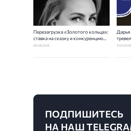
Перезагрузка «Золотого кольца»:
Дарья
ставка на сказку и конкуренцию
треве
регионов
неско
06.08.2026
31.07.202
ПОДПИШИТЕСЬ
НА НАШ TELEGRA