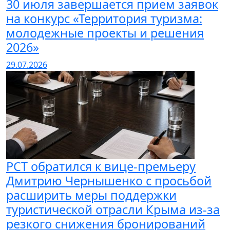
30 июля завершается прием заявок
на конкурс «Территория туризма:
молодежные проекты и решения
2026»
29.07.2026
РСТ обратился к вице-премьеру
Дмитрию Чернышенко с просьбой
расширить меры поддержки
туристической отрасли Крыма из-за
резкого снижения бронирований