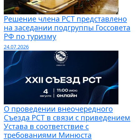
Решение члена РСТ представлено
на заседании подгруппы Госсовета
РФ по туризму
24.07.2026
О проведении внеочередного
Съезда РСТ в связи с приведением
Устава в соответствие с
требованиями Минюста