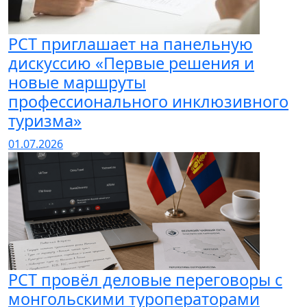
РСТ приглашает на панельную
дискуссию «Первые решения и
новые маршруты
профессионального инклюзивного
туризма»
01.07.2026
РСТ провёл деловые переговоры с
монгольскими туроператорами