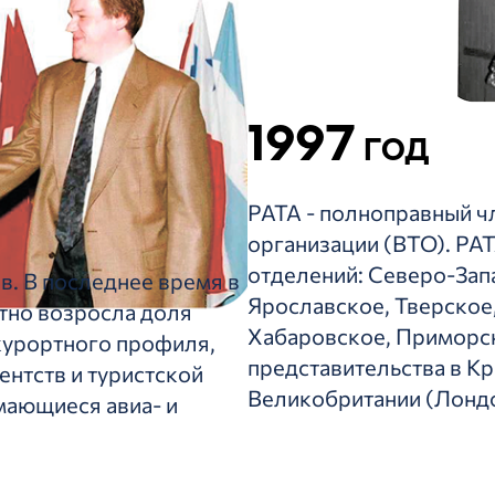
1997
год
РАТА - полноправный ч
организации (ВТО). РА
отделений: Северо-Зап
в. В последнее время в
Ярославское, Тверское
тно возросла доля
Хабаровское, Приморск
курортного профиля,
представительства в К
ентств и туристской
Великобритании (Лондо
мающиеся авиа- и