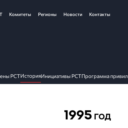
Т
Комитеты
Регионы
Новости
Контакты
История
ены РСТ
Инициативы РСТ
Программа привил
1995
год