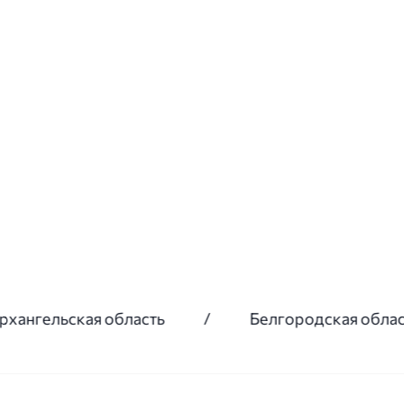
 область
/
Белгородская область
/