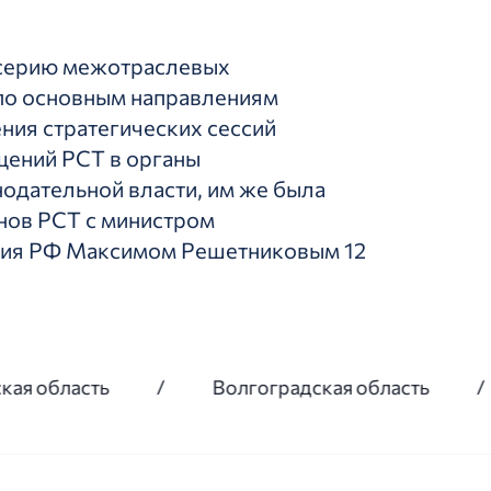
 серию межотраслевых
 по основным направлениям
ния стратегических сессий
щений РСТ в органы
нодательной власти, им же была
нов РСТ с министром
тия РФ Максимом Решетниковым 12
/
Волгоградская область
/
Вологод