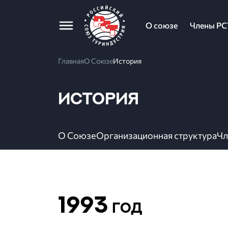
О союзе
Члены РС
Главная
О Союзе
История
История
О Союзе
Организационная структура
Чл
1993
год