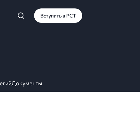
Вступить в РСТ
егий
Документы