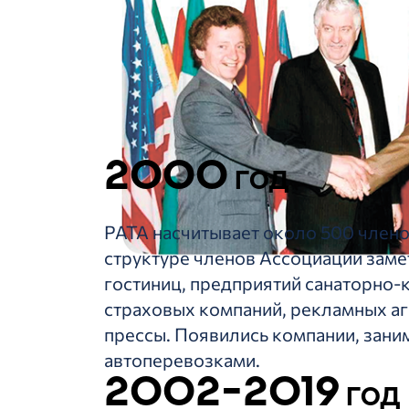
2000
год
РАТА насчитывает около 500 члено
структуре членов Ассоциации заме
гостиниц, предприятий санаторно-
страховых компаний, рекламных аг
прессы. Появились компании, зани
автоперевозками.
2002-2019
год