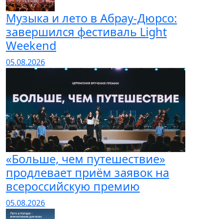
Музыка и лето в Абрау-Дюрсо:
завершился фестиваль Light
Weekend
05.08.2026
«Больше, чем путешествие»
продлевает приём заявок на
всероссийскую премию
05.08.2026