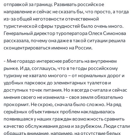
отправкой за границу. Развивать российское
направление и сейчас не сказать бы, что просто, а тогда
из-за общей неготовности отечественной
туристической сферы трудностей было очень много.
Генеральный директор туроператора Олеся Симонова
рассказала, почему она даже в такой ситуации решила
сконцентрироваться именно на России.
- Мне гораздо интереснее работать на внутреннем
рынке. И да, соглашусь, что в те годы российскому
туризму не хватало многого – от нормальных дорог и
удобных парковок до элементарных туалетов и
доступных точек питания. Но я всегда считала и сейчас
мнения своего не изменила – своя земля обязательно
прокормит. Не скрою, сначала было сложно. На ряд
серьёзных объективных проблем накладывалась
появившаяся у наших граждан возможность сравнить
качество обслуживания дома и за рубежом. Люди стали
обращать внимание, например, на отсутствие белых