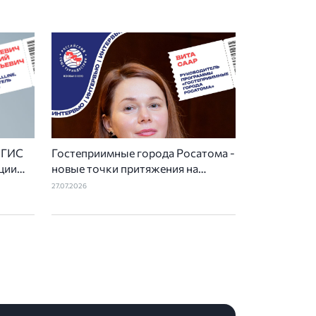
— ГИС
Гостеприимные города Росатома -
ции
новые точки притяжения на
туристической карте России
27.07.2026