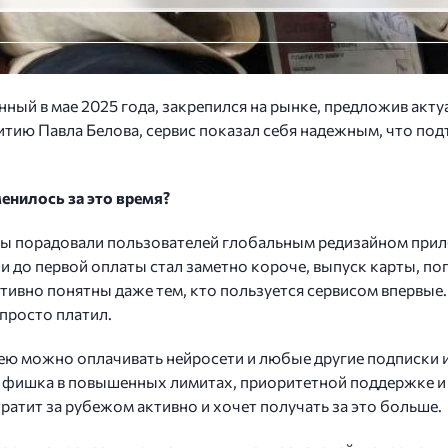
ный в мае 2025 года, закрепился на рынке, предложив акту
витию Павла Белова, сервис показал себя надежным, что п
енилось за это время?
 мы порадовали пользователей глобальным редизайном пр
вки до первой оплаты стал заметно короче, выпуск карты, п
тивно понятны даже тем, кто пользуется сервисом впервые.
 просто платил.
– ею можно оплачивать нейросети и любые другие подписки
 ее фишка в повышенных лимитах, приоритетной поддержке 
 тратит за рубежом активно и хочет получать за это больше.