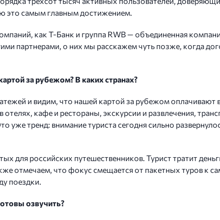
порядка трехсот тысяч активных пользователей, доверяющих
таю это самым главным достижением.
мпаний, как Т-Банк и группа RWB — объединенная компания W
гими партнерами, о них мы расскажем чуть позже, когда до
картой за рубежом? В каких странах?
тежей и видим, что нашей картой за рубежом оплачивают в
отелях, кафе и рестораны, экскурсии и развлечения, трансп
о уже тренд: внимание туриста сегодня сильно развернулос
тых для российских путешественников. Турист тратит деньги
Также отмечаем, что фокус смещается от пакетных туров к 
ду поездки.
готовы озвучить?