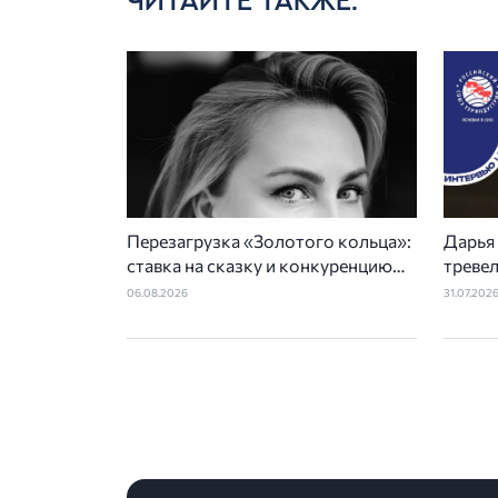
Перезагрузка «Золотого кольца»:
Дарья
ставка на сказку и конкуренцию
треве
регионов
неско
06.08.2026
31.07.202