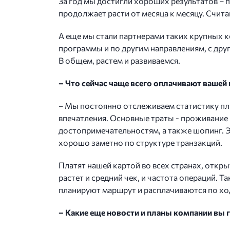
За год мы достигли хороших результатов – 
продолжает расти от месяца к месяцу. Счи
А еще мы стали партнерами таких крупных ко
программы и по другим направлениям, с дру
В общем, растем и развиваемся.
– Что сейчас чаще всего оплачивают вашей 
– Мы постоянно отслеживаем статистику пла
впечатления. Основные траты - проживание в 
достопримечательностям, а также шопинг. Эт
хорошо заметно по структуре транзакций.
Платят нашей картой во всех странах, откры
растет и средний чек, и частота операций. 
планируют маршрут и расплачиваются по хо
– Какие еще новости и планы компании вы 