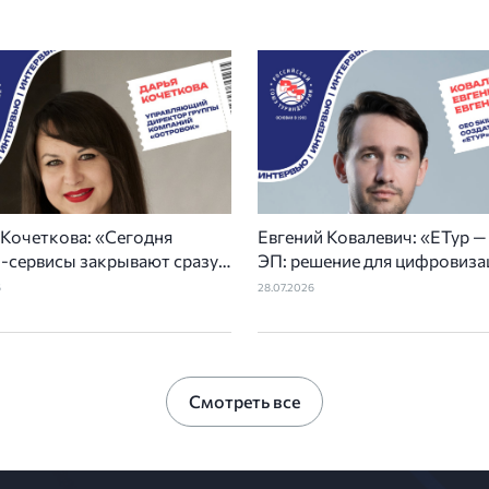
 Кочеткова: «Сегодня
Евгений Ковалевич: «ЕТур 
л-сервисы закрывают сразу
ЭП: решение для цифровиза
лько задач отельеров»
туристической отрасли»
6
28.07.2026
Смотреть все