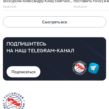
экскурсии Александру Киму смягчили
поставить точку в 
приговор
детского туропера
06.08.2026
05.08.2026
Смотреть все
ПОДПИШИТЕСЬ
НА НАШ TELEGRAM-КАНАЛ
Подписаться