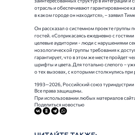
заинтересованных структур в интеграции и
отрасль и обеспечивают гарантированное кач
в каком городе он находится», – заявил Тим
Он рассказал о системном проекте группы 
гостей. «Соприкасаясь ежедневно с гостями
целевые аудитории - люди с нарушениями с
нозологической группы требования к доступ
гарантирует, что в этом же месте пройдет
шрифты и цвета. Для тотально слепого – у
о тех вызовах, с которыми столкнулись при 
1993—2026, Российский союз туриндустрии
Все права защищены.
При использовании любых материалов сайта в
Поделиться новостью
ЧИТАЙТЕ ТАКЖЕ: