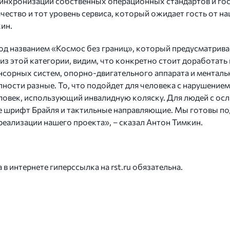
 синхронизации собственных операционных стандартов и го
ество и тот уровень сервиса, который ожидает гость от наш
кин.
под названием «Космос без границ», который предусматрив
 из этой категории, видим, что конкретно стоит доработат
енсорных систем, опорно-двигательного аппарата и ментал
ности разные. То, что подойдет для человека с нарушением
 человек, использующий инвалидную коляску. Для людей с 
же шрифт Брайля и тактильные направляющие. Мы готовы по
реализации нашего проекта», – сказал Антон Тимкин.
 интернете гиперссылка на rst.ru обязательна.