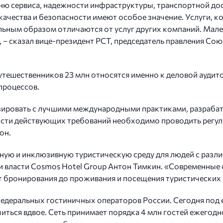
ню сервиса, надежности инфраструктуры, транспортной дос
качества и безопасности имеют особое значение. Услуги, 
льным образом отличаются от услуг других компаний. Ма
– сказал вице-президент РСТ, председатель правления Сою
путешественников 23 млн относятся именно к деловой аудит
 процессов.
ировать с лучшими международными практиками, разраба
сти действующих требований необходимо проводить регуля
он.
ную и инклюзивную туристическую среду для людей с раз
ми власти Cosmos Hotel Group Антон Тимкин. «Современные
от бронирования до проживания и посещения туристических о
едеральных гостиничных операторов России. Сегодня под е
ться вдвое. Сеть принимает порядка 4 млн гостей ежегодно