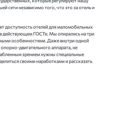
сударственных, которые регулируют нашу
ей сети независимо того, что это за отель и
ает доступность отелей для маломобильных
ь в действующем ГОСТе. Мы опирались на три
ьными особенностями. Даже внутри одной
 опорно-двигательного аппарата, не
ослабленным зрением нужны специальные
делиться своими наработками и рассказать