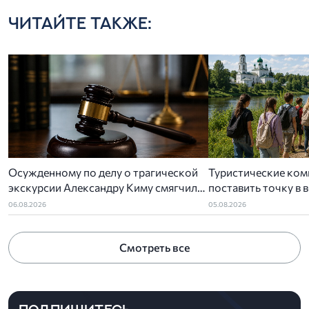
ЧИТАЙТЕ ТАКЖЕ:
Осужденному по делу о трагической
Туристические ком
экскурсии Александру Киму смягчили
поставить точку в 
приговор
детского туропера
06.08.2026
05.08.2026
Смотреть все