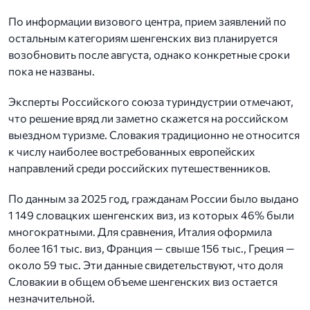
По информации визового центра, прием заявлений по
остальным категориям шенгенских виз планируется
возобновить после августа, однако конкретные сроки
пока не названы.
Эксперты Российского союза туриндустрии отмечают,
что решение вряд ли заметно скажется на российском
выездном туризме. Словакия традиционно не относится
к числу наиболее востребованных европейских
направлений среди российских путешественников.
По данным за 2025 год, гражданам России было выдано
1 149 словацких шенгенских виз, из которых 46% были
многократными. Для сравнения, Италия оформила
более 161 тыс. виз, Франция — свыше 156 тыс., Греция —
около 59 тыс. Эти данные свидетельствуют, что доля
Словакии в общем объеме шенгенских виз остается
незначительной.