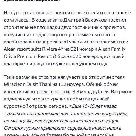
На курорте активно строятся новые отели и санаторные
комплексы. В ходе визита Дмитрий Вахруков посетил
строительные площадки двух гостиничных проектов,
получивших поддержку по программе льготного
кредитования нацпроекта «Туризм и гостеприимство»:
Alean resort suits Riviera 4* на 921 номер и Alean Family
Olivia Premium Resort & Spa на 620 номеров, который
планируется запустить уже в следующем году.
Также замминистра принял участие в открытии отеля
Miracleon Dusit Thani на 182 номера. Общий объем
инвестиций в проект составил 3,3 млрд рублей. Вахруков
подчеркнул, что это крупное событие для всей
курортной отрасли региона.
«Еще 10-15 лет назад
туризм не воспринимали как полноценную индустрию,
но мы видим, как стремительно меняется ситуация.
Сегодня туризм привлекает серьезные инвестиции в
экономику. Мы работаем большой командой на