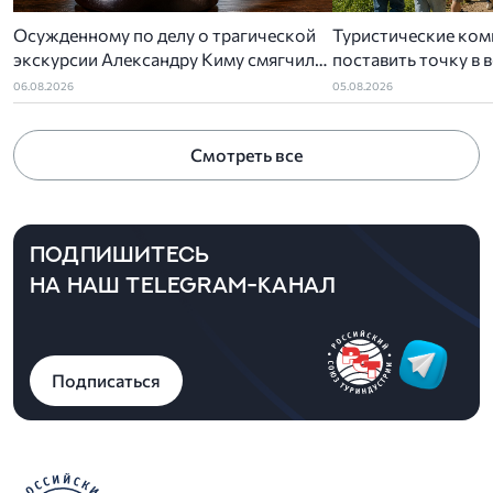
Осужденному по делу о трагической
Туристические ком
экскурсии Александру Киму смягчили
поставить точку в 
приговор
детского туропера
06.08.2026
05.08.2026
Смотреть все
ПОДПИШИТЕСЬ
НА НАШ TELEGRAM-КАНАЛ
Подписаться