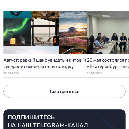
Август: редкий шанс увидеть и китов, и
26 мая состоялся п
северное сияние за одну поездку
«Екатеринбург снар
организованный У
20.07.2026
26.05.2026
отделением РСТ-У
ассоциацией туриз
Смотреть все
администрацией Ек
ПОДПИШИТЕСЬ
НА НАШ TELEGRAM-КАНАЛ