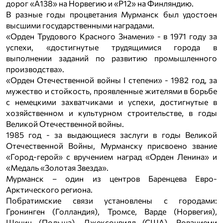
дорог «А138» на Норвегию и «Р12» на Финляндию.
В разные годы процветания Мурманск был удостоен
высшими государственными наградами.
«Орден Трудового Красного Знамени» - в 1971 году за
успехи, «достигнутые трудящимися города в
выполнении заданий по развитию промышленного
производства».
«Орден Отечественной войны I степени» - 1982 год, за
мужество и стойкость, проявленные жителями в борьбе
с немецкими захватчиками и успехи, достигнутые в
хозяйственном и культурном строительстве, в годы
Великой Отечественной войны.
1985 год - за выдающиеся заслуги в годы Великой
Отечественной Войны, Мурманску присвоено звание
«Город-герой» с вручением наград «Орден Ленина» и
«Медаль «Золотая Звезда».
Мурманск – один из центров Баренцева Евро-
Арктического региона.
Побратимские связи установлены с городами:
Гронинген (Голландия), Тромсе, Варде (Норвегия),
Щецин (Польша), Джексонвилл (США), Рованиеми