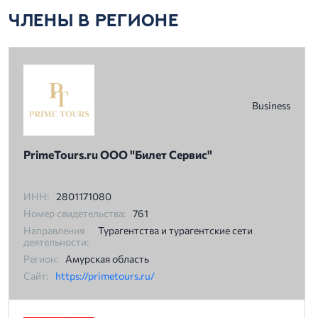
ЧЛЕНЫ В РЕГИОНЕ
Business
PrimeTours.ru ООО "Билет Сервис"
ИНН:
2801171080
Номер свидетельства:
761
Направления
Турагентства и турагентские сети
деятельности:
Регион:
Амурская область
Сайт:
https://primetours.ru/