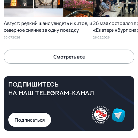
Август: редкий шанс увидеть и китов, и
26 мая состоялся п
северное сияние за одну поездку
«Екатеринбург снар
организованный У
20.07.2026
26.05.2026
отделением РСТ-У
ассоциацией туриз
Смотреть все
администрацией Ек
ПОДПИШИТЕСЬ
НА НАШ TELEGRAM-КАНАЛ
Подписаться