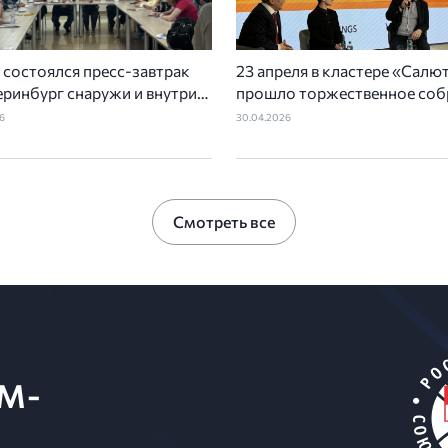
 состоялся пресс-завтрак
23 апреля в кластере «Салю
ринбург снаружи и внутри»,
прошло торжественное соб
изованный Уральским
к 30-летию Уральской Ассо
6
30.04.2026
ением РСТ-Уральской
туризма и закрытие «Месяц
ацией туризма совместно с
туризма»
истрацией Екатеринбурга
Смотреть все
M-