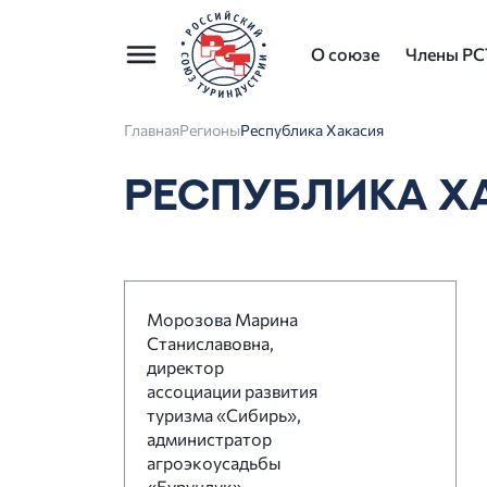
О союзе
Члены РС
Главная
Регионы
Республика Хакасия
РЕСПУБЛИКА Х
Морозова Марина
Станиславовна,
директор
ассоциации развития
туризма «Сибирь»,
администратор
агроэкоусадьбы
«Бурундук».