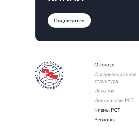
Подписаться
О союзе
Организационная
структура
История
Инициативы РСТ
Члены РСТ
Регионы