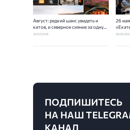
Август: редкий шанс увидеть и
26 мая
китов, и северное сияние за одну
«Екате
поездку
орган
20.07.2026
26.05.202
отдел
ассоци
админ
ПОДПИШИТЕСЬ
НА НАШ TELEGRA
КАНАЛ