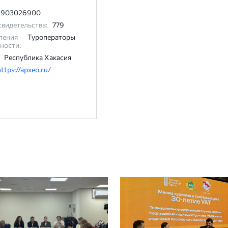
1903026900
видетельства:
779
ления
Туроператоры
ности:
Республика Хакасия
https://apxeo.ru/