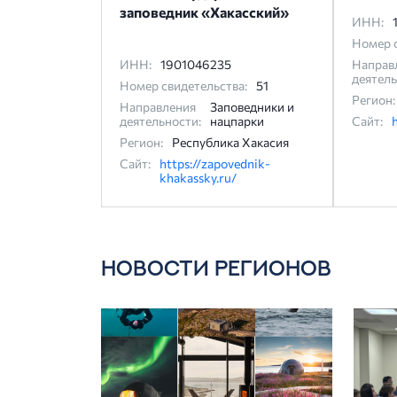
заповедник «Хакасский»
ИНН:
Номер с
ИНН:
1901046235
Направ
деятель
Номер свидетельства:
51
Регион:
Направления
Заповедники и
деятельности:
нацпарки
Сайт:
Регион:
Республика Хакасия
Сайт:
https://zapovednik-
khakassky.ru/
НОВОСТИ РЕГИОНОВ