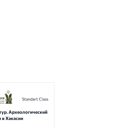
Standart Class
тур. Археологический
 в Хакасии