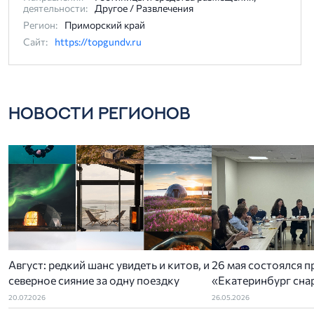
деятельности:
Другое / Развлечения
Регион:
Приморский край
Сайт:
https://topgundv.ru
НОВОСТИ РЕГИОНОВ
Август: редкий шанс увидеть и китов, и
26 мая состоялся п
северное сияние за одну поездку
«Екатеринбург снар
организованный У
20.07.2026
26.05.2026
отделением РСТ-У