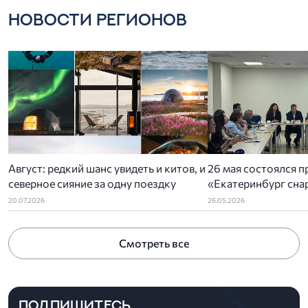
НОВОСТИ РЕГИОНОВ
Август: редкий шанс увидеть и китов, и
26 мая состоялся п
северное сияние за одну поездку
«Екатеринбург снар
организованный У
20.07.2026
26.05.2026
отделением РСТ-У
ассоциацией туриз
Смотреть все
администрацией Ек
ПОДПИШИТЕСЬ