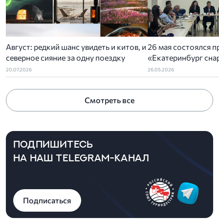
Август: редкий шанс увидеть и китов, и
26 мая состоялся п
северное сияние за одну поездку
«Екатеринбург снар
организованный У
20.07.2026
26.05.2026
отделением РСТ-У
ассоциацией туриз
Смотреть все
администрацией Ек
ПОДПИШИТЕСЬ
НА НАШ TELEGRAM-КАНАЛ
Подписаться