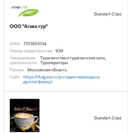
Standart Class
ООО "Агава тур"
ИНН:
7701851034
Номер свидетельства:
939
Направления
Турагентства и турагентские сети,
деятельности:
Туроператоры
Регион:
Московская область
Сайт:
https://tkagava.ru (в стадии перехода на
др.платформу)
Standart Class