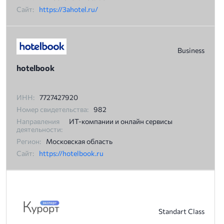
Сайт:
https://3ahotel.ru/
Business
hotelbook
ИНН:
7727427920
Номер свидетельства:
982
Направления
ИТ-компании и онлайн сервисы
деятельности:
Регион:
Московская область
Сайт:
https://hotelbook.ru
Standart Class