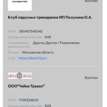
Business
Клуб парусных тримаранов ИП Полухина О.А.
ИНН:
380407540545
Номер свидетельства:
908
Направления
Другое, Другое / Развлечения
деятельности:
Регион:
Московская область
Сайт:
https://diam24.pro
Business
ООО"Чайна Трэвел"
ИНН:
7709354620
Номер свидетельства:
909