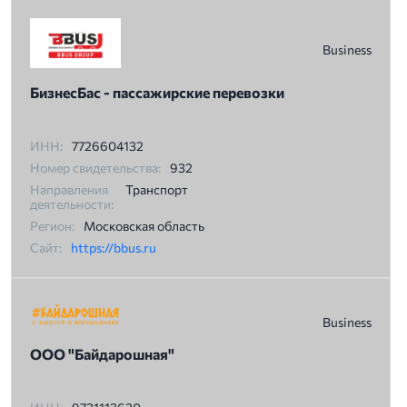
Business
БизнесБас - пассажирские перевозки
ИНН:
7726604132
Номер свидетельства:
932
Направления
Транспорт
деятельности:
Регион:
Московская область
Сайт:
https://bbus.ru
Business
ООО "Байдарошная"