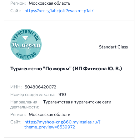
Регион:
Московская область
Сайт:
https://xn--g1ahcjoff7eva.xn--p1ai/
Standart Class
Турагентство "По морям" (ИП Фитисова Ю. В.)
ИНН:
504806420072
Номер свидетельства:
910
Направления
Турагентства и турагентские сети
деятельности:
Регион:
Московская область
Сайт:
https://myshop-cng860.myinsales.ru/?
theme_preview=6539972