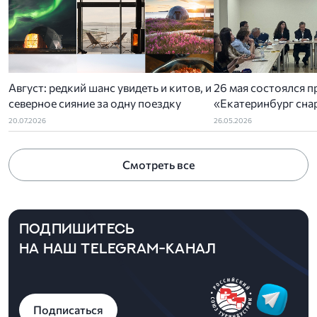
Август: редкий шанс увидеть и китов, и
26 мая состоялся п
северное сияние за одну поездку
«Екатеринбург снар
организованный У
20.07.2026
26.05.2026
отделением РСТ-У
ассоциацией туриз
Смотреть все
администрацией Ек
ПОДПИШИТЕСЬ
НА НАШ TELEGRAM-КАНАЛ
Подписаться