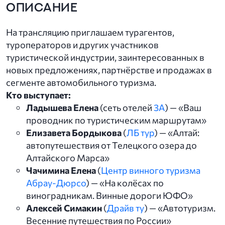
ОПИСАНИЕ
На трансляцию приглашаем турагентов,
туроператоров и других участников
туристической индустрии, заинтересованных в
новых предложениях, партнёрстве и продажах в
сегменте автомобильного туризма.
Кто выступает:
Ладышева Елена
(сеть отелей
3А
) — «Ваш
проводник по туристическим маршрутам»
Елизавета Бордыкова
(
ЛБ тур
) — «Алтай:
автопутешествия от Телецкого озера до
Алтайского Марса»
Чачимина Елена
(
Центр винного туризма
Абрау-Дюрсо
) — «На колёсах по
виноградникам. Винные дороги ЮФО»
Алексей Симакин
(
Драйв ту
) — «Автотуризм.
Весенние путешествия по России»