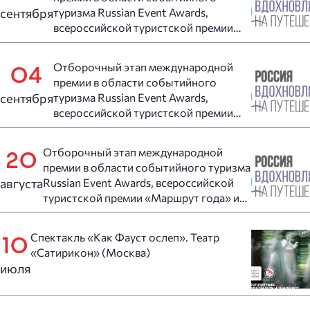
сентября
туризма Russian Event Awards,
всероссийской туристской премии
«Маршрут года» и всероссийском
конкурсе «Туристический сувенир»
Отборочный этап международной
04
премии в области событийного
сентября
туризма Russian Event Awards,
всероссийской туристской премии
«Маршрут года» и всероссийском
конкурсе «Туристический сувенир»
Отборочный этап международной
20
премии в области событийного туризма
августа
Russian Event Awards, всероссийской
туристской премии «Маршрут года» и
всероссийском конкурсе
«Туристический сувенир»
Спектакль «Как Фауст ослеп». Театр
10
«Сатирикон» (Москва)
июля