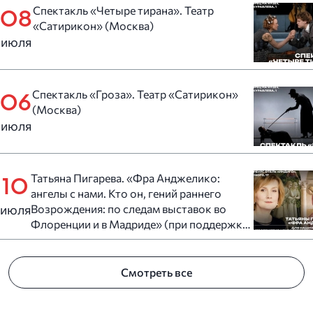
Спектакль «Четыре тирана». Театр
08
«Сатирикон» (Москва)
июля
Спектакль «Гроза». Театр «Сатирикон»
06
(Москва)
июля
Татьяна Пигарева. «Фра Анджелико:
10
ангелы с нами. Кто он, гений раннего
июля
Возрождения: по следам выставок во
Флоренции и в Мадриде» (при поддержке
отеля «Индиго» Санкт-Петербург)
Смотреть все