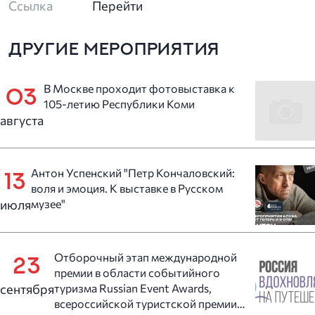
Ссылка
Перейти
ДРУГИЕ МЕРОПРИЯТИЯ
В Москве проходит фотовыставка к
03
105-летию Республики Коми
августа
Антон Успенский "Петр Кончаловский:
13
воля и эмоция. К выставке в Русском
июля
музее"
Отборочный этап международной
23
премии в области событийного
сентября
туризма Russian Event Awards,
всероссийской туристской премии