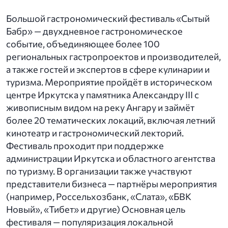
Большой гастрономический фестиваль «Сытый
Бабр» — двухдневное гастрономическое
событие, объединяющее более 100
региональных гастропроектов и производителей,
а также гостей и экспертов в сфере кулинарии и
туризма. Мероприятие пройдёт в историческом
центре Иркутска у памятника Александру III с
живописным видом на реку Ангару и займёт
более 20 тематических локаций, включая летний
кинотеатр и гастрономический лекторий.
Фестиваль проходит при поддержке
администрации Иркутска и областного агентства
по туризму. В организации также участвуют
представители бизнеса — партнёры мероприятия
(например, Россельхозбанк, «Слата», «БВК
Новый», «Тибет» и другие) Основная цель
фестиваля — популяризация локальной