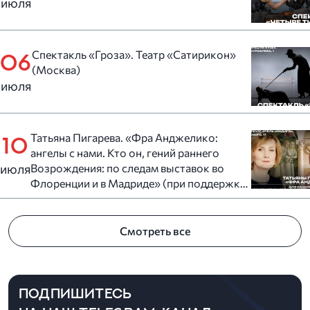
июля
Спектакль «Гроза». Театр «Сатирикон»
06
(Москва)
июля
Татьяна Пигарева. «Фра Анджелико:
10
ангелы с нами. Кто он, гений раннего
июля
Возрождения: по следам выставок во
Флоренции и в Мадриде» (при поддержке
отеля «Индиго» Санкт-Петербург)
Смотреть все
ПОДПИШИТЕСЬ