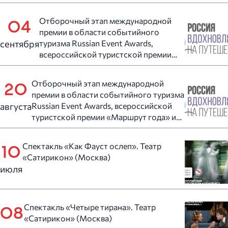
«Маршрут года» и всероссийском
конкурсе «Туристический сувенир»
Отборочный этап международной
04
премии в области событийного
сентября
туризма Russian Event Awards,
всероссийской туристской премии
«Маршрут года» и всероссийском
конкурсе «Туристический сувенир»
Отборочный этап международной
20
премии в области событийного туризма
августа
Russian Event Awards, всероссийской
туристской премии «Маршрут года» и
всероссийском конкурсе
«Туристический сувенир»
Спектакль «Как Фауст ослеп». Театр
10
«Сатирикон» (Москва)
июля
Спектакль «Четыре тирана». Театр
08
«Сатирикон» (Москва)