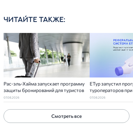
ЧИТАЙТЕ ТАКЖЕ:
Рас-эль-Хайма запускает программу
ЕТур запустил про
защиты бронирований для туристов
туроператоров при
ГИС ЭП
07.08.2026
07.08.2026
Смотреть все